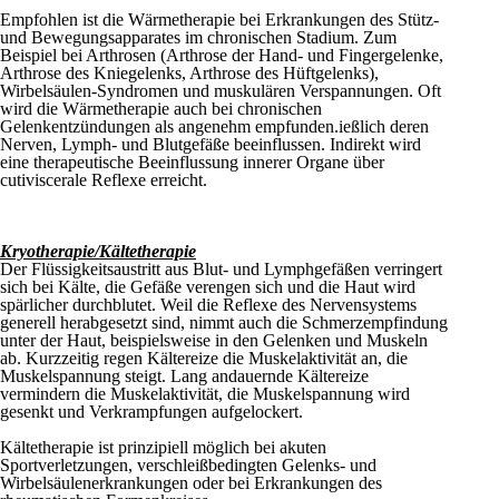
Empfohlen ist die Wärmetherapie bei Erkrankungen des Stütz-
und Bewegungsapparates im chronischen Stadium. Zum
Beispiel bei Arthrosen (Arthrose der Hand- und Fingergelenke,
Arthrose des Kniegelenks, Arthrose des Hüftgelenks),
Wirbelsäulen-Syndromen und muskulären Verspannungen. Oft
wird die Wärmetherapie auch bei chronischen
Gelenkentzündungen als angenehm empfunden.ießlich deren
Nerven, Lymph- und Blutgefäße beeinflussen. Indirekt wird
eine therapeutische Beeinflussung innerer Organe über
cutiviscerale Reflexe erreicht.
Kryotherapie/Kältetherapie
Der Flüssigkeitsaustritt aus Blut- und Lymphgefäßen verringert
sich bei Kälte, die Gefäße verengen sich und die Haut wird
spärlicher durchblutet. Weil die Reflexe des Nervensystems
generell herabgesetzt sind, nimmt auch die Schmerzempfindung
unter der Haut, beispielsweise in den Gelenken und Muskeln
ab. Kurzzeitig regen Kältereize die Muskelaktivität an, die
Muskelspannung steigt. Lang andauernde Kältereize
vermindern die Muskelaktivität, die Muskelspannung wird
gesenkt und Verkrampfungen aufgelockert.
Kältetherapie ist prinzipiell möglich bei akuten
Sportverletzungen, verschleißbedingten Gelenks- und
Wirbelsäulenerkrankungen oder bei Erkrankungen des